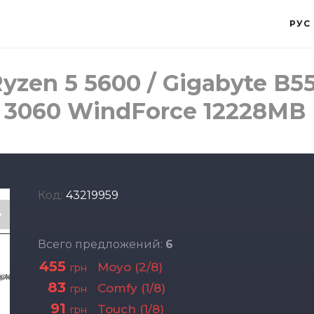
РУС
zen 5 5600 / Gigabyte B5
X 3060 WindForce 12228MB
Код:
43219959
Всего предложений:
6
455
Moyo (2/8)
грн
83
Comfy (1/8)
грн
91
Touch (1/8)
грн