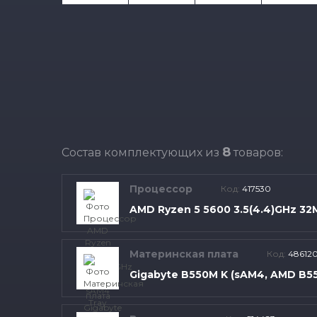
8
Состав комплектующих из
товаров:
Процессор
Код:
417530
AMD Ryzen 5 5600 3.5(4.4)GHz 32
Материнская плата
Код:
48612
Gigabyte B550M K (sAM4, AMD B5