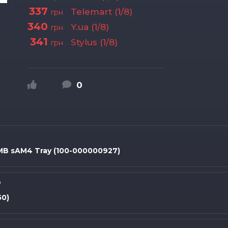
337
Telemart (1/8)
грн
340
Y.ua (1/8)
грн
341
Stylus (1/8)
грн
0
MB sAM4 Tray (100-000000927)
0
50)