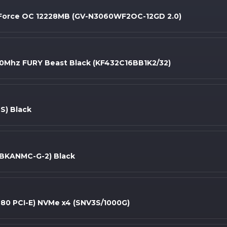
Force OC 12228MB (GV-N3060WF2OC-12GD 2.0)
0Mhz FURY Beast Black (KF432C16BB1K2/32)
S) Black
BKANMC-G-2) Black
80 PCI-E) NVMe x4 (SNV3S/1000G)