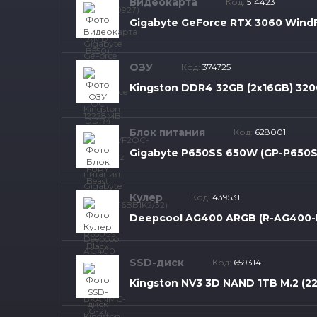
Видеокарта
Код:
514423
Gigabyte GeForce RTX 3060 Wind
ОЗУ
Код:
374725
Kingston DDR4 32GB (2x16GB) 320
Блок питания
Код:
628001
Gigabyte P650SS 650W (GP-P650S
Кулер
Код:
439531
Deepcool AG400 ARGB (R-AG400-
SSD-диск
Код:
659314
Kingston NV3 3D NAND 1TB M.2 (22