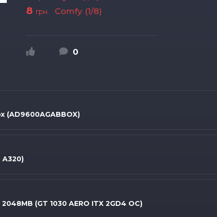
8
Comfy (1/8)
грн
0
Box (AD9600AGABBOX)
 A320)
C 2048MB (GT 1030 AERO ITX 2GD4 OC)