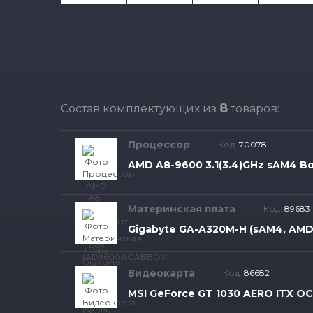
8
Состав комплектующих из
товаров:
Процессор
Код:
70078
AMD A8-9600 3.1(3.4)GHz sAM4 
Материнская плата
Код:
89683
Gigabyte GA-A320M-H (sAM4, AMD
Видеокарта
Код:
86682
MSI GeForce GT 1030 AERO ITX O