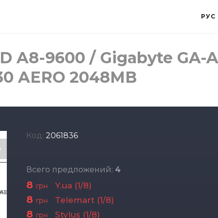
РУС
D A8-9600 / Gigabyte GA-
030 AERO 2048MB
Код:
2061836
Всего предложений:
4
8
Y.ua (1/8)
грн
8
Telemart (1/8)
грн
8
Stylus (1/8)
грн