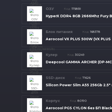
ОЗУ
Код:
175859
HyperX DDR4 8GB 2666Mhz Fury B
Блок питания
Код:
168378
Aerocool VX PLUS 500W (VX PLUS 
Кулер
Код:
30249
Deepcool GAMMA ARCHER (DP-MC
SSD-диск
Код:
71626
Silicon Power Slim A55 256Gb 2.5
Корпус
Код:
80190
Aerocool PGS CYLON без БП Blac