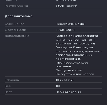
Ресурс клавиш
5 млн нажатий
Дополнительно
Функционал
Переключение dpi
Особенности
Тихие клики
Дополнительно
Колесо с 4 направлениями
(умная горизонтальная и
вертикальная прокрутка)
8-в-одном: 8 жестов для
выполнения предварительно
запрограммированных
горячих команд
Противоскользящее
покрытие
Бесшумный клик
Пылеустойчивое колесо
Габариты
108 x 64 x 35
Вес
110
Цвет
Черный с серым