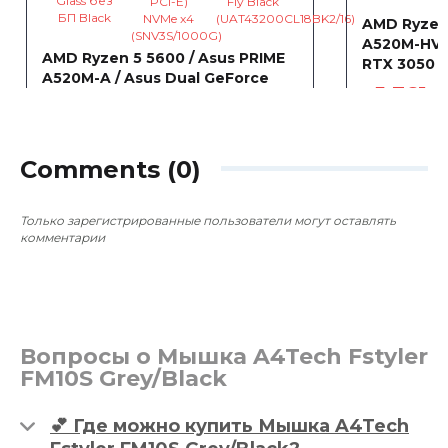
AMD Ryzen 
A520M-HVS 
AMD Ryzen 5 5600 / Asus PRIME
RTX 3050 
A520M-A / Asus Dual GeForce
~5 761
г
RTX 3050 OC 8192MB
~3 539
0
0
грн
Comments (0)
Только зарегистрированные пользователи могут оставлять
комментарии
Вопросы о Мышка A4Tech Fstyler
FM10S Grey/Black
💕 Где можно купить Мышка A4Tech