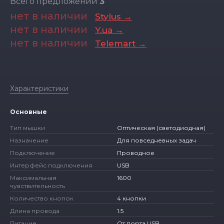
Всего предложений
3
нет в наличии
Stylus →
нет в наличии
Y.ua →
нет в наличии
Telemart →
Характеристики
Основные
Тип мышки
Оптическая (светодиодная)
Назначение
Для повседневных задач
Подключение
Проводное
Интерфейс подключения
USB
Максимальная
1600
чувствительность
Количество кнопок
4 кнопки
Длина провода
1.5
Питание
От порта USB