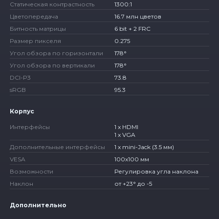
Статическая контрастность
1300:1
Цветопередача
16.7 млн цветов
Битность матрицы
6 bit + 2 FRC
Размер пикселя
0.275
Угол обзора по горизонтали
178°
Угол обзора по вертикали
178°
DCI-P3
73.8
sRGB
95.3
Корпус
Интерфейсы
1 x HDMI
1 x VGA
Дополнительные интерфейсы
1 x mini-Jack (3.5 мм)
VESA
100x100 мм
Возможности
Регулировка угла наклона
Наклон
от +23° до -5
Дополнительно