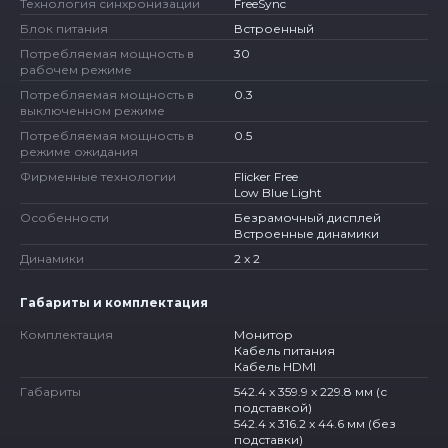
Технология синхронизации
FreeSync
Блок питания
Встроенный
Потребляемая мощность в
30
рабочем режиме
Потребляемая мощность в
0.3
выключенном режиме
Потребляемая мощность в
0.5
режиме ожидания
Фирменные технологии
Flicker Free
Low Blue Light
Особенности
Безрамочный дисплей
Встроенные динамики
Динамики
2 x 2
Габариты и комплектация
Комплектация
Монитор
Кабель питания
Кабель HDMI
Габариты
542.4 x 359.9 x 229.8 мм (с
подставкой)
542.4 x 316.2 x 44.6 мм (без
подставки)