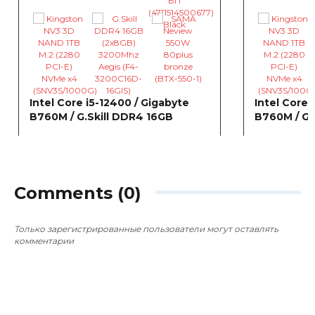
Intel Core i5-12400 / Gigabyte
Intel Core 
B760M / G.Skill DDR4 16GB
B760M / G.
~12 238
~12 290
0
0
грн
Comments (0)
Только зарегистрированные пользователи могут оставлять
комментарии