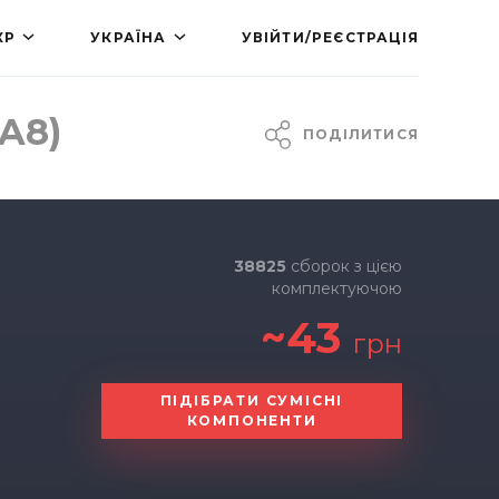
КР
УКРАЇНА
УВІЙТИ/РЕЄСТРАЦІЯ
A8)
ПОДІЛИТИСЯ
38825
сборок з цією
комплектуючою
~43
грн
ПІДІБРАТИ СУМІСНІ
КОМПОНЕНТИ