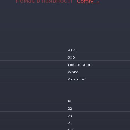
немає в наявності
Comfy →
ATX
500
1 вентилятор
White
Активний
19
22
24
21