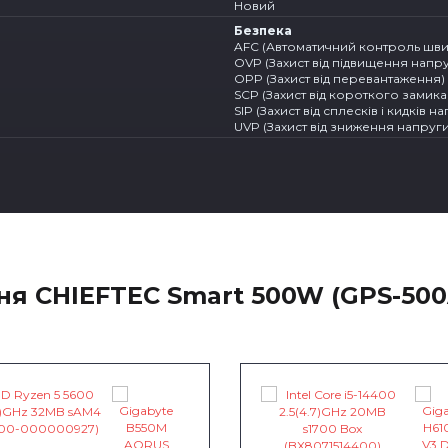
Новий
Безпека
AFC (Автоматичний контроль шви
OVP (Захист від підвищення напру
OPP (Захист від перевантаження)
SCP (Захист від короткого замик
SIP (Захист від сплесків і кидків н
UVP (Захист від зниження напруги
ня CHIEFTEC Smart 500W (GPS-500