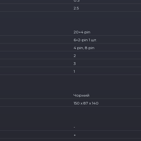
0.3
2.5
20+4 pin
6+2-pin 1 шт.
4 pin, 8 pin
2
3
1
Чорний
150 x 87 x 140
-
+