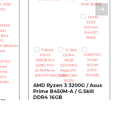
AMD
Gig
AMD Ryzen 3 3200G / Asus
DDR
Prime B450M-A / G.Skill
~4
DDR4 16GB
ll
~96
0
0
грн
П
3.
(
0
Процесор AMD Ryzen 3 3200G
-
3.6(4)GHz 4MB sAM4 Tray
(YD3200C5M4MFH)
Ма
4400
- немає в наявності
A5
x