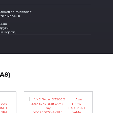
дкості вентилятора)
ги в мережі)
ання)
апруги)
 в мережі)
A8)