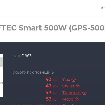
У
TEC Smart 500W (GPS-500
Код:
11963
Усього пропозицій
5
43
Y.ua
грн
43
Stylus
грн
47
Telemart
грн
53
Moyo
грн