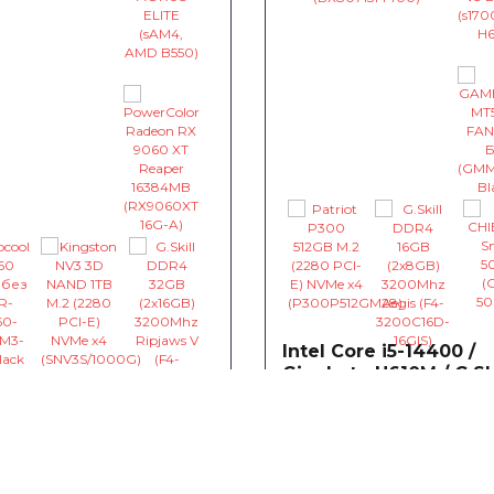
Intel Core i5-14400 /
Gigabyte H610M / G.Ski
DDR4 16GB
Ryzen 5 5600 /
~127
0
byte B550M /
грн
rColor Radeon RX
Процесор Intel Core i5-1
 XT 16384MB
7
0
0
2.5(4.7)GHz 20MB s1700 Bo
грн