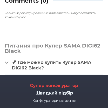
Comments (0)
~0
0
0
грн
Только зарегистрированные пользователи могут оставлять
комментарии
Питання про Кулер SAMA DIGI62
Black
💕 Где можно купить Кулер SAMA
DIGI62 Black?
Супер конфігуратор
Швидкий підбір
Конфігуратори магазинів