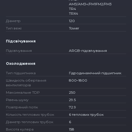
AM3/AM3+/FM1FM2/FM3
TR4
TRX4
Діаметр
120
Тип вежі
Tower
Підсвічування
Підсвічування
ARGB-підсвічування
Охолодження
Тип підшипника
Гідродинамічний підшипник
Швидкість обертання
800–1800
вентиляторів
Максимальне TDP
250
Рівень шуму
29.5
Повітряний потік
72.9
Кількість теплових трубок
6 теплових трубок
Діаметр теплових трубок
6
Висота кулера
158