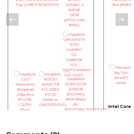
Intel Core
B760 / MSI
Intel Core i5-14400F / Gigabyte
GAMING 12
B760M / Gigabyte GeForce RTX
~0
грн
5070 GAMING 12288MB