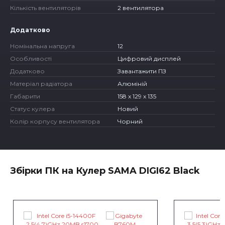
Кількість вентиляторів
2 вентилятора
Додатково
Номінальна напруга
12
Особливості
Цифровий дисплей
Додатково
Завантажити ПЗ
Матеріал радіатора
Алюміній
Габарити
158 x 129 x 135
Статус кулера
Новий
Колір корпусу вентилятора
Чорний
Збірки ПК на Кулер SAMA DIGI62 Black