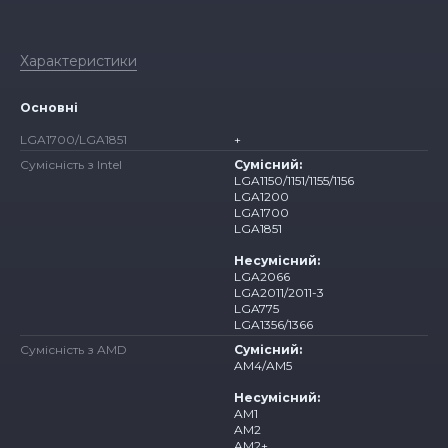
Характеристики
Основні
LGA1700/LGA1851
+
Сумісність з Intel
Сумісний:
LGA1150/1151/1155/1156
LGA1200
LGA1700
LGA1851
Несумісний:
LGA2066
LGA2011/2011-3
LGA775
LGA1356/1366
Сумісність з AMD
Сумісний:
AM4/AM5
Несумісний:
AM1
AM2
AM2+